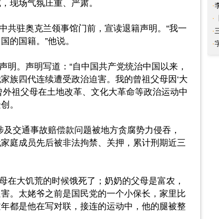
式，现场气氛庄重、严肃。
·
区
·
中共驻奥克兰领事馆门前，宣读退籍声明。“我一
·
国的国籍。”他说。
·
素
声明。声明写道：“自中国共产党统治中国以来，
家族四代连续遭受政治迫害。我的曾祖父母因‘大
曾外祖父母在土地改革、文化大革命等政治运动中
受创。
因涉及交通事故赔偿款问题被地方贪腐势力侵吞，
代家庭成员先后被非法拘禁、关押，累计刑期近三
母在大饥荒的时候饿死了；奶奶的父母是富农，
迫害。太姥爷之前是国民党的一个小保长，家里比
过年都是他在写对联，接连的运动中，他的腿被整