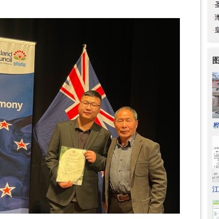
·
融
·
临
·
提
江
程