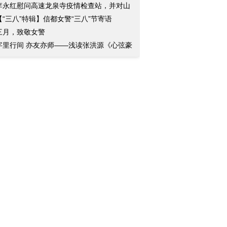
李永红慰问高速龙泉寺疫情检查站，并对山
三
【“三八”特辑】信都女警“三八”节寄语
三月，致敬女警
字里行间 亦友亦师——浅读张洪源《心弦豪
》