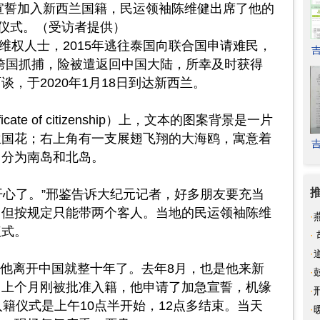
宣誓加入新西兰国籍，民运领袖陈维健出席了他的
仪式。（受访者提供）
维权人士，2015年逃往泰国向联合国申请难民，
警方跨国抓捕，险被遣返回中国大陆，所幸及时获得
，于2020年1月18日到达新西兰。
cate of citizenship）上，文本的图案背景是一片
兰国花；右上角有一支展翅飞翔的大海鸥，寓意着
，分为南岛和北岛。
开心了。”邢鉴告诉大纪元记者，好多朋友要充当
，但按规定只能带两个客人。当地的民运领袖陈维
·
仪式。
·
军
·
，他离开中国就整十年了。去年8月，也是他来新
守
·
，上个月刚被批准入籍，他申请了加急宣誓，机缘
问
·
入籍仪式是上午10点半开始，12点多结束。当天
罗
·