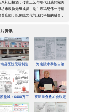
圣八礼山楂酒：传统工艺与现代口感的完美
合
潍坊市政协党组成员、副主席冯纪伟一行莅
皇
皇尊庄园：以传统文化与现代科技的融合，
升
图片资讯
桦南县医院无端制造
海南陵水黎族自治
一次四级医疗事故彻
县：政府视法律如儿
底摧毁
戏，投资
苏盐城：6400万工
双证重叠叠加会议定
款被非法转移 亭湖
罪?呼伦贝尔牧民村
法院被指
官因为村