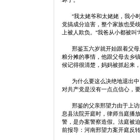
坏了。
“我太姥爷和太姥姥，我小
党搞成分迫害，整个家族也受
上被人欺负。“我爸从小都被叫‘
邢鉴五六岁就开始跟着父母
粮分摊的事情，他跟父母去乡镇
候记得很清楚，妈妈被抓起来
为什么要这么决绝地退出中
对共产党是没有一点点信心，
邢鉴的父亲邢望力由于上访
息县法院开庭时，律师当庭播放
警，是办案警察造假。法庭被
前报导：河南邢望力案开庭反转