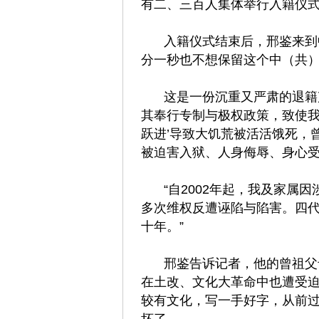
有二、三百人集体举行入籍仪
入籍仪式结束后，邢鉴来到
分一秒也不想保留这个中（共）
这是一份沉重又严肃的退籍
其奉行专制与极权政策，致使我
跃进’导致大饥荒被活活饿死，
被迫害入狱、人身侮辱、身心
“自2002年起，我及家属
多次维权反遭诬陷与陷害。四
十年。”
邢鉴告诉记者，他的曾祖父
在土改、文化大革命中也遭受
较有文化，写一手好字，从前