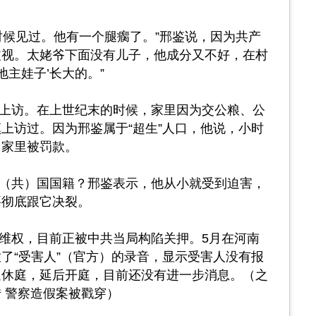
时候见过。他有一个腿瘸了。”邢鉴说，因为共产
歧视。太姥爷下面没有儿子，他成分又不好，在村
地主娃子’长大的。”
上访。在上世纪末的时候，家里因为交公粮、公
上访过。因为邢鉴属于“超生”人口，他说，小时
，家里被罚款。
（共）国国籍？邢鉴表示，他从小就受到迫害，
要彻底跟它决裂。
维权，目前正被中共当局构陷关押。5月在河南
了“受害人”（官方）的录音，显示受害人没有报
迫休庭，延后开庭，目前还没有进一步消息。（之
 警察造假案被戳穿）