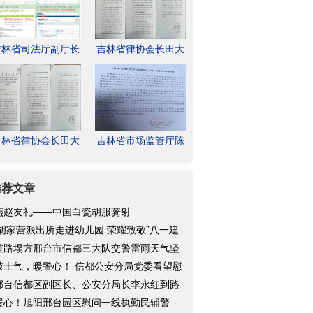
吉林省司法厅副厅长
吉林省律协会长田大
林松涉嫌操纵市场监
原涉嫌虚假诉讼等四
管厅法
宗罪？
吉林省律协会长田大
吉林省市场监管厅陈
原涉虚假诉讼等四宗
宇王淑英和宽城区发
罪，离
改局及
推荐文章
燕赵友礼——中国白瓷胡服骑射
胡家营派出所走进幼儿园 荣耀致敬”八一建
节
道路塌方邢台市信都三大队交警雷雨天气坚
助
鼓士气，暖警心！ 信都公安分局党委看望慰
一
邢台信都区副区长、公安分局长李永红到路
派
暖心！旭阳邢台园区慰问一线执勤民辅警