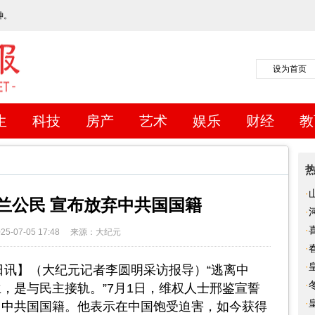
神。
设为首页
生
科技
房产
艺术
娱乐
财经
教
·
兰公民 宣布放弃中共国国籍
老
·
窑
·
5-07-05 17:48
来源：大纪元
阳
·
·
03日讯】（大纪元记者李圆明采访报导）“逃离中
力
·
，是与民主接轨。”7月1日，维权人士邢鉴宣誓
·
出中共国国籍。他表示在中国饱受迫害，如今获得