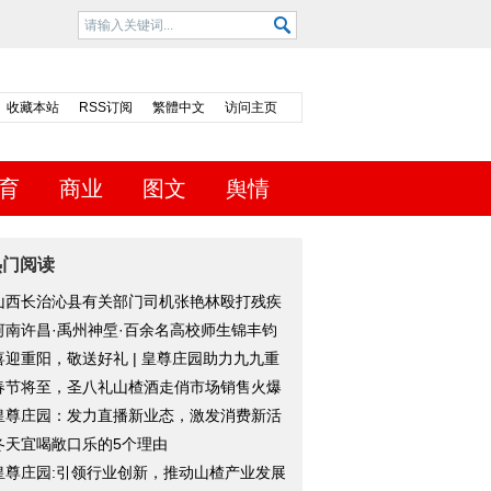
收藏本站
RSS订阅
繁體中文
访问主页
育
商业
图文
舆情
热门阅读
山西长治沁县有关部门司机张艳林殴打残疾
人
河南许昌·禹州神垕·百余名高校师生锦丰钧
体
喜迎重阳，敬送好礼 | 皇尊庄园助力九九重
节
春节将至，圣八礼山楂酒走俏市场销售火爆
皇尊庄园：发力直播新业态，激发消费新活
冬天宜喝敞口乐的5个理由
皇尊庄园:引领行业创新，推动山楂产业发展